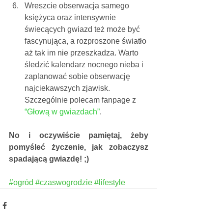
Wreszcie obserwacja samego 
księżyca oraz intensywnie 
świecących gwiazd też może być 
fascynująca, a rozproszone światło 
aż tak im nie przeszkadza. Warto 
śledzić kalendarz nocnego nieba i 
zaplanować sobie obserwację 
najciekawszych zjawisk. 
Szczególnie polecam fanpage z 
“Głową w gwiazdach”
. 
No i oczywiście pamiętaj, żeby 
pomyśleć życzenie, jak zobaczysz 
spadającą gwiazdę! ;)
#ogród
#czaswogrodzie
#lifestyle