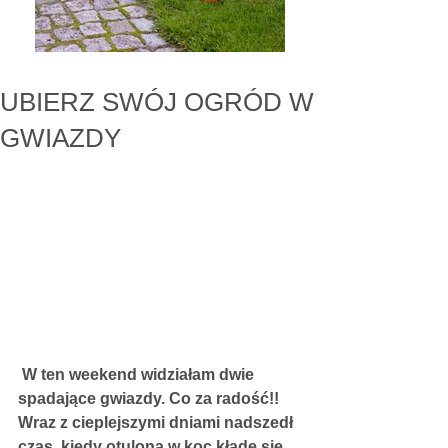
UBIERZ SWÓJ OGRÓD W
GWIAZDY
W ten weekend widziałam dwie 
spadające gwiazdy. Co za radość!! 
Wraz z cieplejszymi dniami nadszedł 
czas, kiedy otulona w koc kładę się 